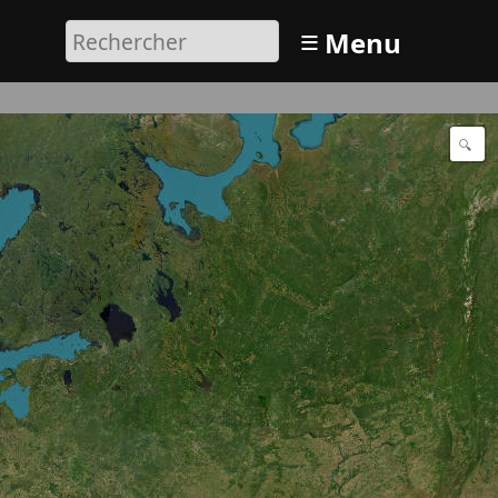
≡
Menu