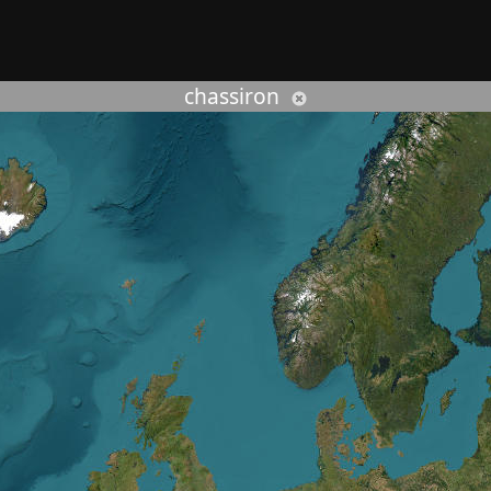
rcher :
chassiron