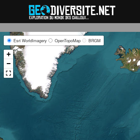
Reche
Esri WorldImagery
OpenTopoMap
BRGM
+
−