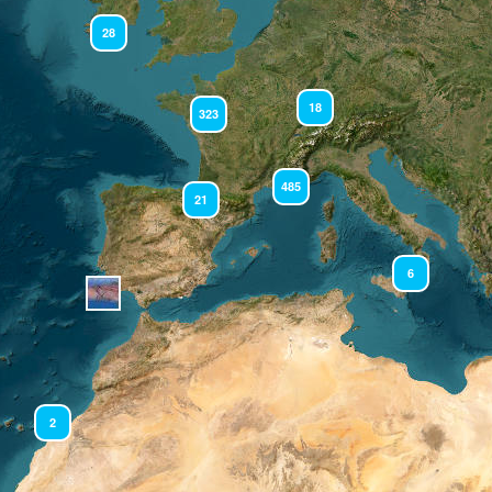
28
18
323
485
21
6
2