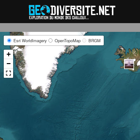
Reche
Esri WorldImagery
OpenTopoMap
BRGM
+
−