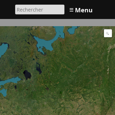
≡
Menu