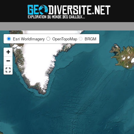
Reche
Esri WorldImagery
OpenTopoMap
BRGM
+
−