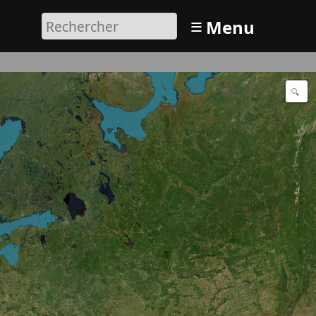
≡
Menu