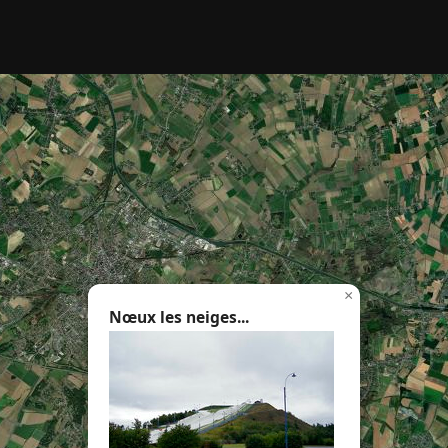
rcher :
×
Nœux les neiges...