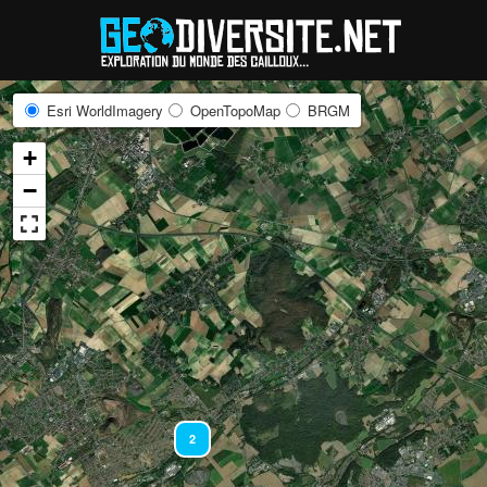
Reche
Esri WorldImagery
OpenTopoMap
BRGM
+
−
2