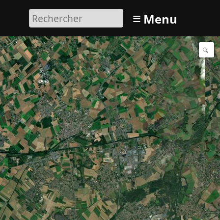
≡
Menu