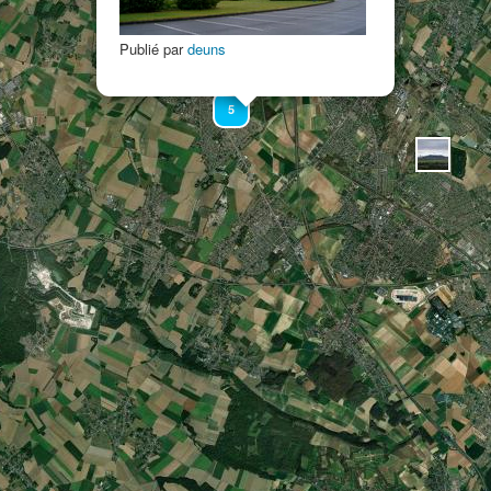
3
Publié par
deuns
5