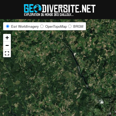
Reche
Esri WorldImagery
OpenTopoMap
BRGM
+
−