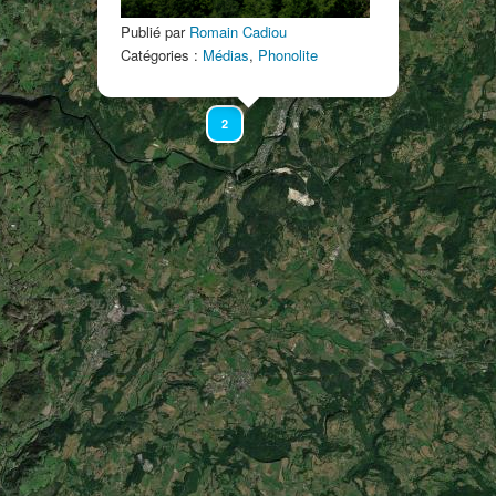
Publié par
Romain Cadiou
Catégories :
Médias
,
Phonolite
2