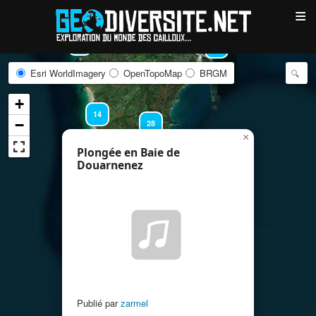
≡
25
15
Esri WorldImagery
OpenTopoMap
BRGM
+
14
−
28
×
Plongée en Baie de
Douarnenez
11
Publié par
zarmel