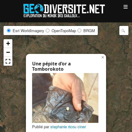
≡
Esri WorldImagery
OpenTopoMap
BRGM
+
−
×
Une pépite d’or a
Tomborokoto
Publié par
stephanie ricou ciner