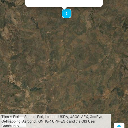
2
Tiles © Esri — Source: Esri, i-cubed, USDA, USGS, AEX, GeoEye,
3 km
Getmapping, Aerogrid, IGN, IGP, UPR-EGP, and the GIS User
2 mi
Community