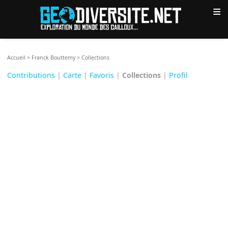
≡
Accueil
>
Franck Bouttemy
>
Collections
Contributions
|
Carte
|
Favoris
|
Collections
|
Profil