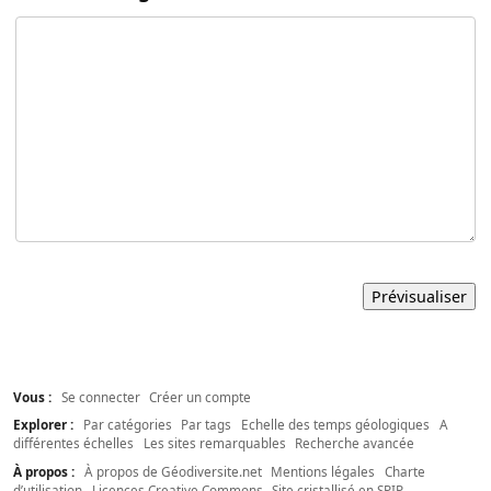
Vous :
Se connecter
Créer un compte
Explorer :
Par catégories
Par tags
Echelle des temps géologiques
A
différentes échelles
Les sites remarquables
Recherche avancée
À propos :
À propos de Géodiversite.net
Mentions légales
Charte
d’utilisation
Licences Creative Commons
Site cristallisé en SPIP