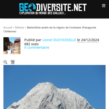
≡
Accueil
>
Médias
>
Batholithe andin de la région de Cochamo (Patagonie
Chilienne)
Publié par
Lionel DUCHOISELLE
le 24/12/2024
682 vues
0 commentaire