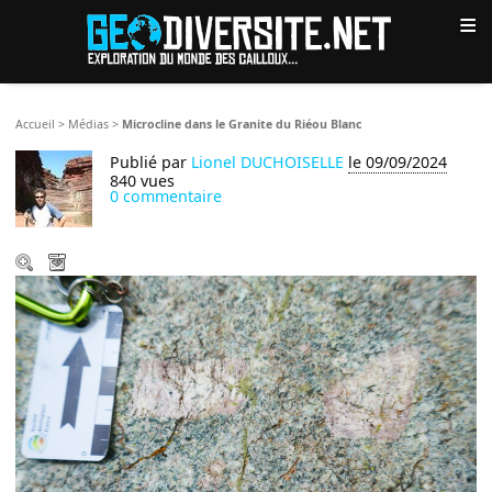
≡
Accueil
>
Médias
>
Microcline dans le Granite du Riéou Blanc
Publié par
Lionel DUCHOISELLE
le 09/09/2024
840 vues
0 commentaire