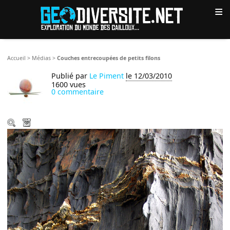
≡
Accueil
>
Médias
>
Couches entrecoupées de petits filons
Publié par
Le Piment
le 12/03/2010
1600 vues
0 commentaire