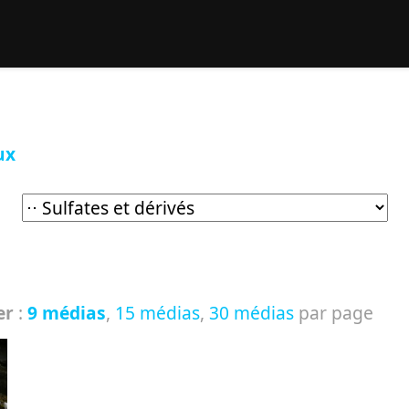
rcher :
ux
er
:
9 médias
,
15 médias
,
30 médias
par page