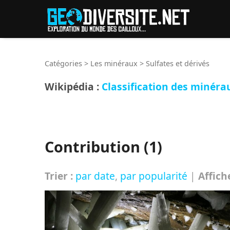
Reche
Catégories
>
Les minéraux
>
Sulfates et dérivés
Wikipédia :
Classification des minéra
Contribution (1)
Trier :
par date
,
par popularité
|
Affich