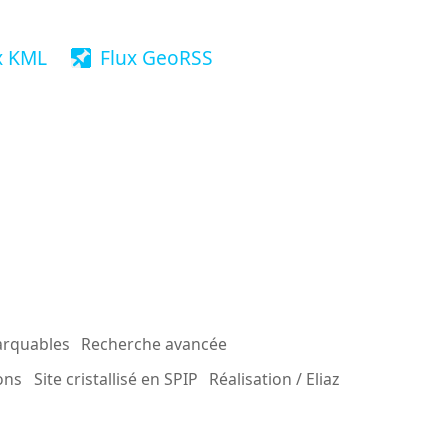
x KML
Flux GeoRSS
arquables
Recherche avancée
ons
Site cristallisé en SPIP
Réalisation / Eliaz