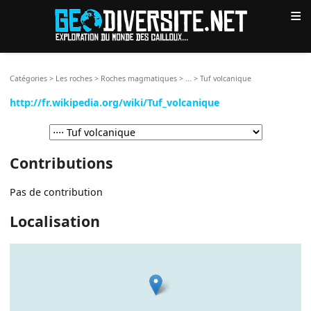
≡
Catégories
>
Les roches
>
Roches magmatiques
>
...
>
Tuf volcanique
http://fr.wikipedia.org/wiki/Tuf_volcanique
Contributions
Pas de contribution
Localisation