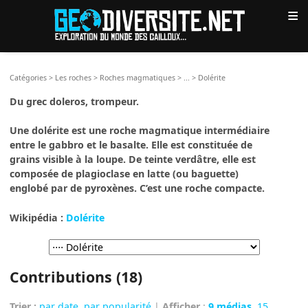
≡
Catégories
>
Les roches
>
Roches magmatiques
>
...
>
Dolérite
Du grec doleros, trompeur.
Une dolérite est une roche magmatique intermédiaire
entre le gabbro et le basalte. Elle est constituée de
grains visible à la loupe. De teinte verdâtre, elle est
composée de plagioclase en latte (ou baguette)
englobé par de pyroxènes. C’est une roche compacte.
Wikipédia :
Dolérite
Contributions (18)
Trier :
par date
,
par popularité
|
Afficher
:
9 médias
,
15