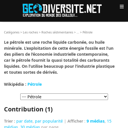
≡
Catégories
>
Les roches
>
Roches sédimentaires
>
...
>
Pétrole
Le pétrole est une roche liquide carbonée, ou huile
minérale. L’exploitation de cette énergie fossile est l’un
des piliers de l’économie industrielle contemporaine,
car le pétrole fournit la quasi totalité des carburants
liquides. On l’utilise beaucoup pour l’industrie plastique
et toutes sortes de dérivés.
Wikipédia :
Pétrole
Contribution (1)
Trier :
par date
,
par popularité
|
Afficher
:
9 médias
,
15
médias
,
30 médias
par page