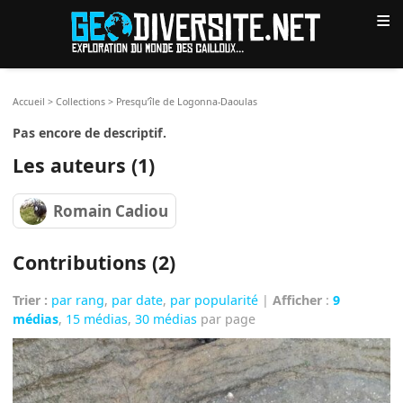
≡
Accueil
>
Collections
>
Presqu’île de Logonna-Daoulas
Pas encore de descriptif.
Les auteurs (1)
Romain Cadiou
Contributions (2)
Trier :
par rang
,
par date
,
par popularité
|
Afficher
:
9
médias
,
15 médias
,
30 médias
par page