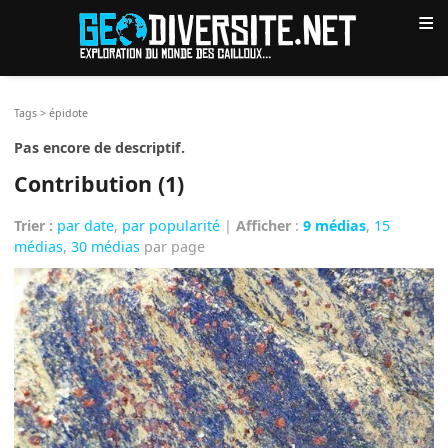
≡
Tags
>
épidote
Pas encore de descriptif.
Contribution (1)
Trier :
par date
,
par popularité
|
Afficher
:
9 médias
,
15
médias
,
30 médias
par page