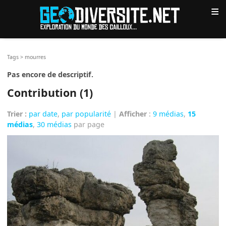
≡
Tags
>
mourres
Pas encore de descriptif.
Contribution (1)
Trier :
par date
,
par popularité
|
Afficher
:
9 médias
,
15
médias
,
30 médias
par page