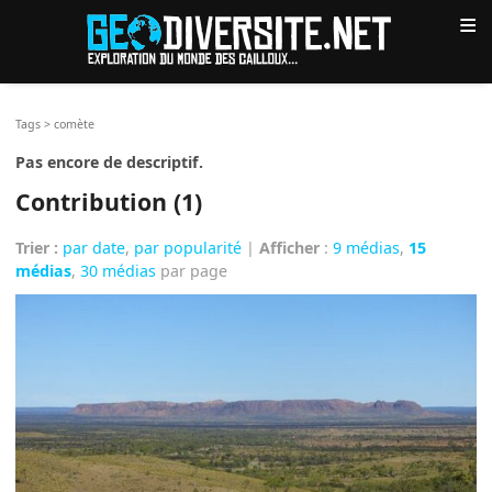
≡
Tags
>
comète
Pas encore de descriptif.
Contribution (1)
Trier :
par date
,
par popularité
|
Afficher
:
9 médias
,
15
médias
,
30 médias
par page