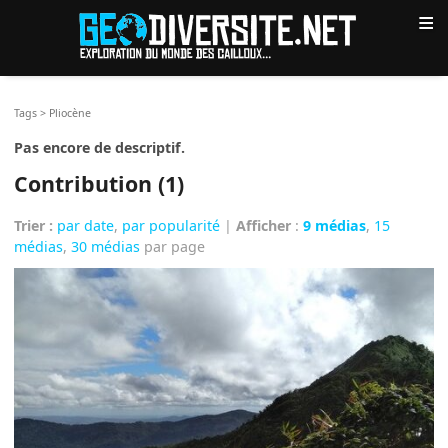
≡
Tags
>
Pliocène
Pas encore de descriptif.
Contribution (1)
Trier :
par date
,
par popularité
|
Afficher
:
9 médias
,
15
médias
,
30 médias
par page