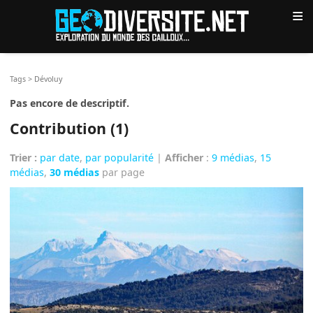
≡
Tags
>
Dévoluy
Pas encore de descriptif.
Contribution (1)
Trier :
par date
,
par popularité
|
Afficher
:
9 médias
,
15
médias
,
30 médias
par page