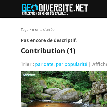
Reche
Tags
>
monts d’arrée
Pas encore de descriptif.
Contribution (1)
Trier :
par date
,
par popularité
|
Affich