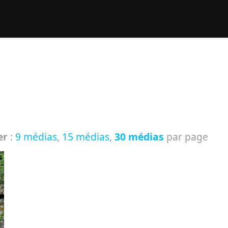
rcher :
er
:
9 médias
,
15 médias
,
30 médias
par page