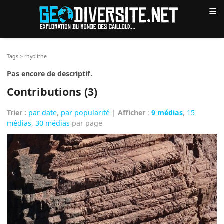
≡
Tags
>
rhyolithe
Pas encore de descriptif.
Contributions (3)
Trier :
par date
,
par popularité
|
Afficher
:
9 médias
,
15
médias
,
30 médias
par page