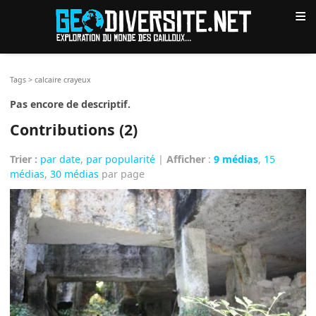
≡
Tags
>
calcaire crayeux
Pas encore de descriptif.
Contributions (2)
Trier :
par date
,
par popularité
|
Afficher
:
9 médias
,
15
médias
,
30 médias
par page