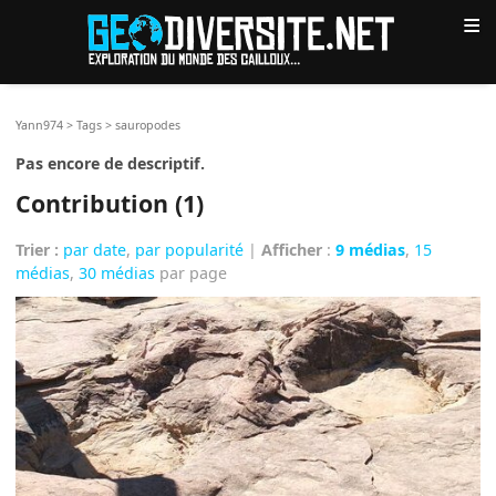
≡
Yann974
>
Tags
>
sauropodes
Pas encore de descriptif.
Contribution (1)
Trier :
par date
,
par popularité
|
Afficher
:
9 médias
,
15
médias
,
30 médias
par page