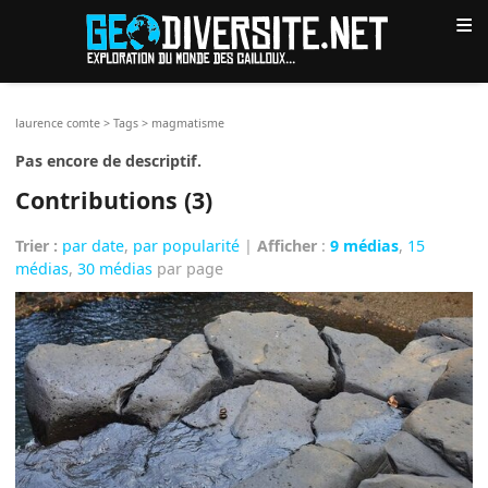
≡
laurence comte
>
Tags
>
magmatisme
Pas encore de descriptif.
Contributions (3)
Trier :
par date
,
par popularité
|
Afficher
:
9 médias
,
15
médias
,
30 médias
par page