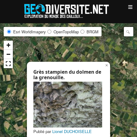
≡
Esri WorldImagery
OpenTopoMap
BRGM
+
−
×
Grès stampien du dolmen de
la grenouille.
Publié par
Lionel DUCHOISELLE