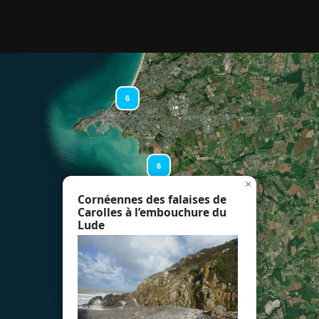
rcher :
6
6
×
Cornéennes des falaises de
Carolles à l’embouchure du
3
Lude