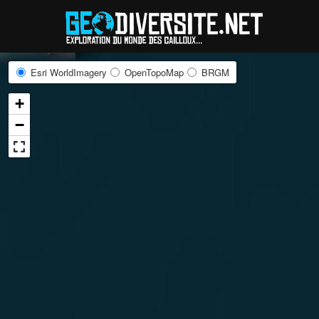
Reche
Esri WorldImagery
OpenTopoMap
BRGM
+
−