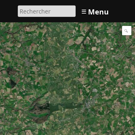
≡
Menu