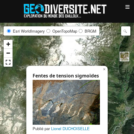
≡
Esri WorldImagery
OpenTopoMap
BRGM
+
−
×
Fentes de tension sigmoïdes
Publié par
Lionel DUCHOISELLE