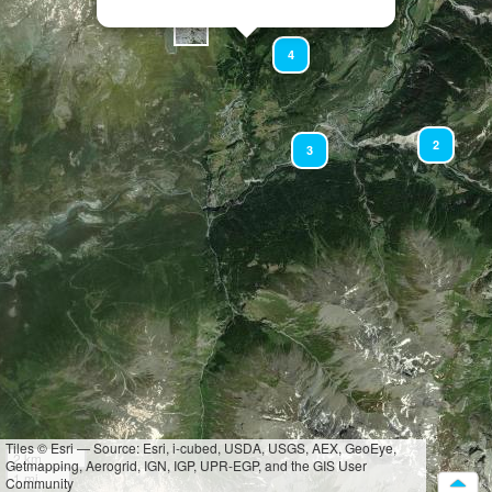
4
2
3
Tiles © Esri — Source: Esri, i-cubed, USDA, USGS, AEX, GeoEye,
2 km
Getmapping, Aerogrid, IGN, IGP, UPR-EGP, and the GIS User
1 mi
Community