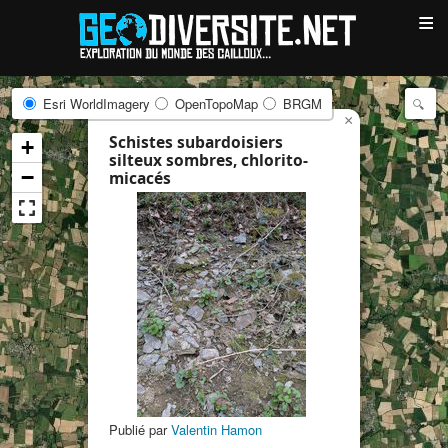
≡
Esri WorldImagery
OpenTopoMap
BRGM
×
Schistes subardoisiers
+
silteux sombres, chlorito-
−
micacés
Publié par
Valentin Hamon