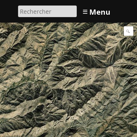
≡
Menu