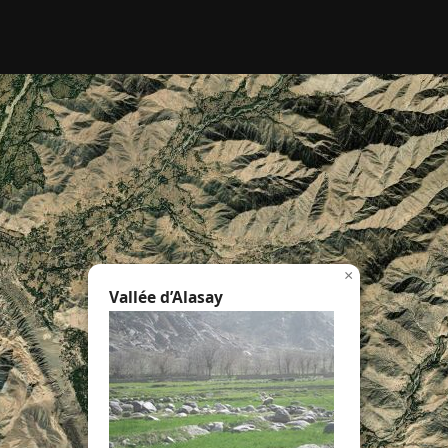
rcher :
×
Vallée d’Alasay