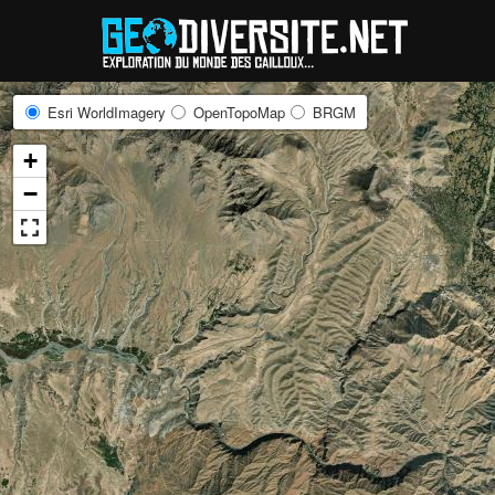
Reche
Esri WorldImagery
OpenTopoMap
BRGM
+
−